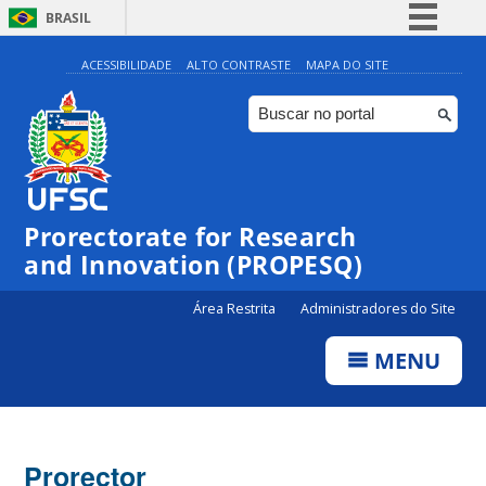
BRASIL
Simplifique!
ACESSIBILIDADE
ALTO CONTRASTE
MAPA DO SITE
Comunica BR
Participe
Acesso à informação
Legislação
Prorectorate for Research
Canais
and Innovation (PROPESQ)
Área Restrita
Administradores do Site
MENU
Prorector